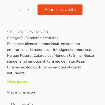
Añadir al carrito
"En
busca
del
árbol
SKU:
SENIE-PNCMS-03
de
Categoría:
Senderos naturales
los
Etiquetas:
bienestar emocional
,
ecoturismo
,
deseos"
emoturismo de naturaleza
,
inteligencia emocional
,
cantidad
Parque Natural Calares del Mundo y la Sima
,
Riópar
,
senderismo emocional
,
turismo de naturaleza
,
turismo ecológico
,
turismo emocional con la
naturaleza
Descripción
Más información
Descripción