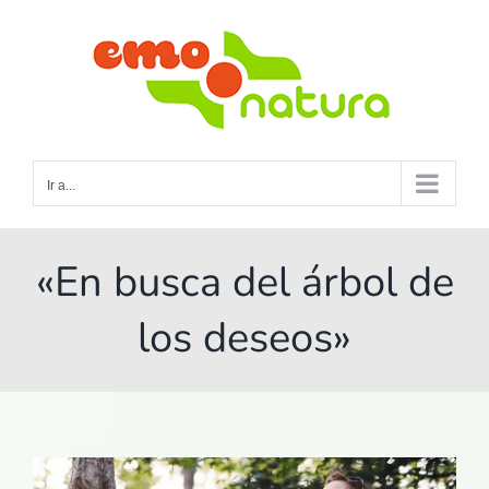
Saltar
al
contenido
Ir a...
«En busca del árbol de
los deseos»