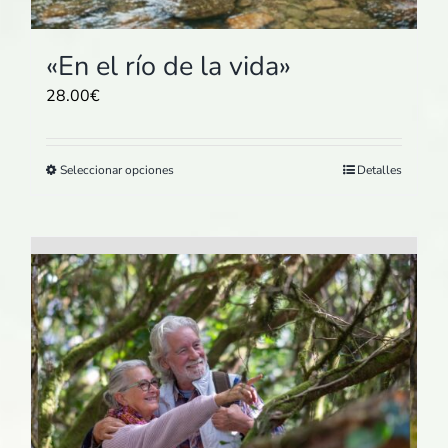
página
de
producto
«En el río de la vida»
28.00
€
Este
Seleccionar opciones
Detalles
producto
tiene
múltiples
variantes.
Las
opciones
se
pueden
elegir
en
la