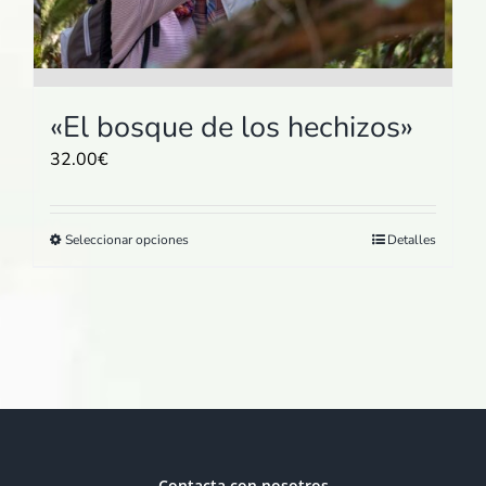
página
de
producto
«El bosque de los hechizos»
32.00
€
Este
Seleccionar opciones
Detalles
producto
tiene
múltiples
variantes.
Las
opciones
se
pueden
elegir
Contacta con nosotros