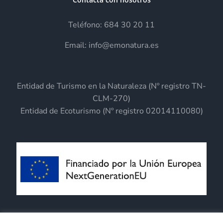
en
Teléfono: 684 30 20 11
la
página
Email: info@emonatura.es
de
producto
Entidad de Turismo en la Naturaleza (Nº registro TN-
CLM-270)
Entidad de Ecoturismo (Nº registro 02014110080)