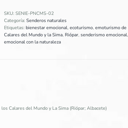
cima
del
SKU:
SENIE-PNCMS-02
Mundo"
Categoría:
Senderos naturales
cantidad
Etiquetas:
bienestar emocional
,
ecoturismo
,
emoturismo de 
Calares del Mundo y la Sima
,
Riópar
,
senderismo emocional
emocional con la naturaleza
e los Calares del Mundo y La Sima (Riópar; Albacete)