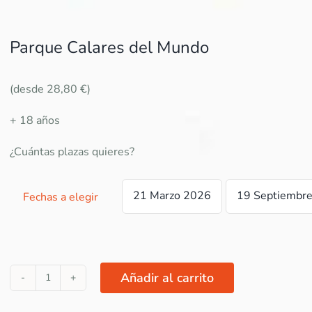
Parque Calares del Mundo
(desde 28,80 €)
+ 18 años
¿Cuántas plazas quieres?
21 Marzo 2026
19 Septiembr
Fechas a elegir

Añadir al carrito
"En
la