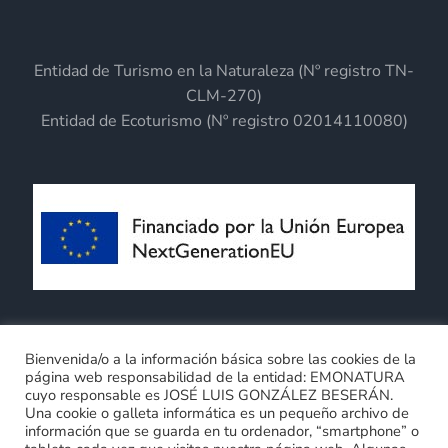
producto
Entidad de Turismo en la Naturaleza (Nº registro TN-
CLM-270)
Entidad de Ecoturismo (Nº registro 02014110080)
Términos y Condiciones generales
Bienvenida/o a la información básica sobre las cookies de la
página web responsabilidad de la entidad: EMONATURA
Política de privacidad
Política de cookies
cuyo responsable es JOSÉ LUIS GONZÁLEZ BESERÁN.
Compromiso con la protección de datos personales
Una cookie o galleta informática es un pequeño archivo de
0
información que se guarda en tu ordenador, “smartphone” o