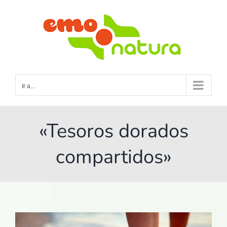
Saltar
al
contenido
Ir a...
«Tesoros dorados
compartidos»