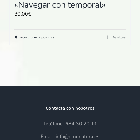
producto
«Navegar con temporal»
30.00
€
Este
Seleccionar opciones
Detalles
producto
tiene
múltiples
variantes.
Las
opciones
se
pueden
elegir
Contacta con nosotros
en
Teléfono: 684 30 20 11
la
página
Email: info@emonatura.es
de