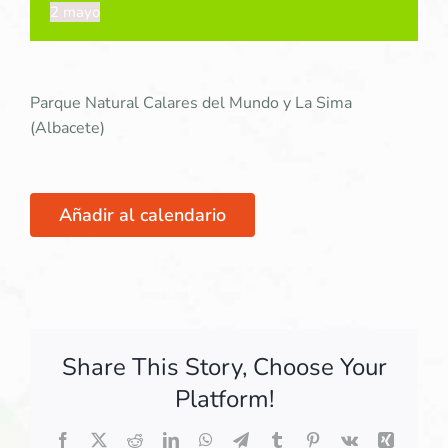
2 mayo
Parque Natural Calares del Mundo y La Sima
(Albacete)
Añadir al calendario
Share This Story, Choose Your
Platform!
Facebook
X
Reddit
LinkedIn
WhatsApp
Telegram
Tumblr
Pinterest
Vk
Xing