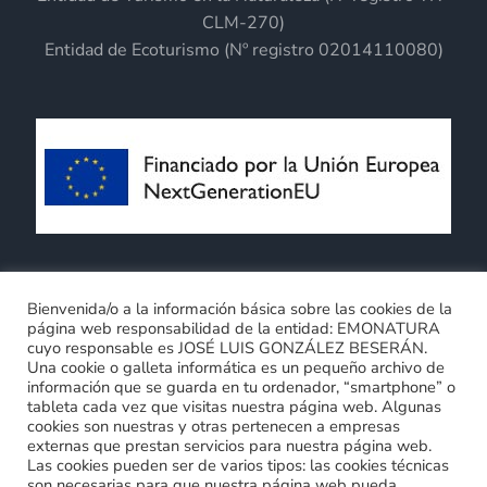
CLM-270)
Entidad de Ecoturismo (Nº registro 02014110080)
Términos y Condiciones generales
Bienvenida/o a la información básica sobre las cookies de la
página web responsabilidad de la entidad: EMONATURA
Política de privacidad
Política de cookies
cuyo responsable es JOSÉ LUIS GONZÁLEZ BESERÁN.
Compromiso con la protección de datos personales
Una cookie o galleta informática es un pequeño archivo de
0
información que se guarda en tu ordenador, “smartphone” o
tableta cada vez que visitas nuestra página web. Algunas
cookies son nuestras y otras pertenecen a empresas
externas que prestan servicios para nuestra página web.
Las cookies pueden ser de varios tipos: las cookies técnicas
son necesarias para que nuestra página web pueda