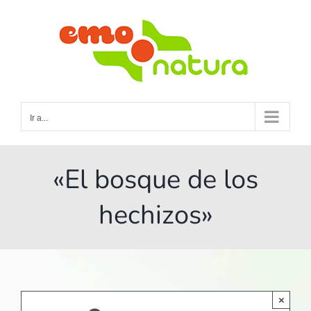
Saltar
al
contenido
Ir a...
«El bosque de los
hechizos»
×