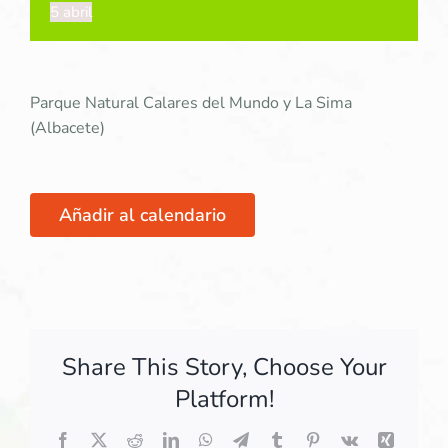
5 abril
Parque Natural Calares del Mundo y La Sima
(Albacete)
Añadir al calendario
Share This Story, Choose Your
Platform!
Facebook
X
Reddit
LinkedIn
WhatsApp
Telegram
Tumblr
Pinterest
Vk
Xing