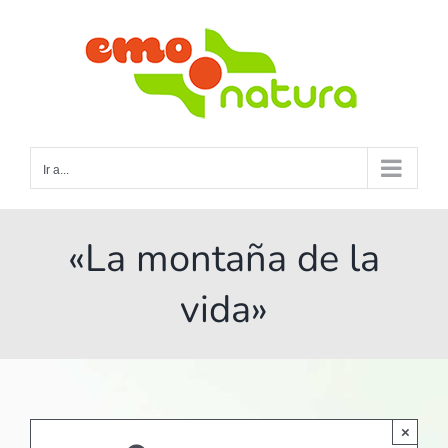
Saltar
al
contenido
Ir a...
«La montaña de la
vida»
×