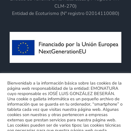
CLM-270)
Entidad de Ecoturismo (Nº registro 02014110080)
Términos y Condiciones generales
Bienvenida/o a la información básica sobre las cookies de la
página web responsabilidad de la entidad: EMONATURA
Política de privacidad
Política de cookies
cuyo responsable es JOSÉ LUIS GONZÁLEZ BESERÁN.
Compromiso con la protección de datos personales
Una cookie o galleta informática es un pequeño archivo de
0
información que se guarda en tu ordenador, “smartphone” o
tableta cada vez que visitas nuestra página web. Algunas
cookies son nuestras y otras pertenecen a empresas
externas que prestan servicios para nuestra página web.
Las cookies pueden ser de varios tipos: las cookies técnicas
son necesarias para que nuestra página web pueda