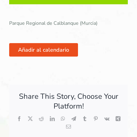
Parque Regional de Calblanque (Murcia)
Añadir al calendario
Share This Story, Choose Your
Platform!
Facebook
X
Reddit
LinkedIn
WhatsApp
Telegram
Tumblr
Pinterest
Vk
Xing
Correo
electrónico