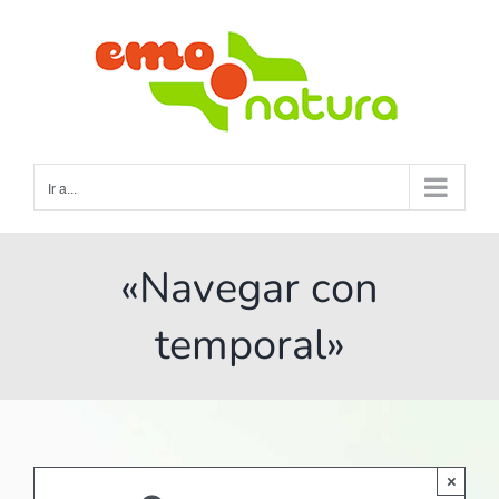
Saltar
al
contenido
Ir a...
«Navegar con
temporal»
×