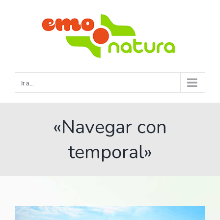
Saltar
al
contenido
Ir a...
«Navegar con
temporal»