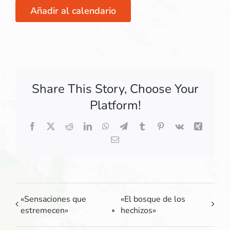
Añadir al calendario
Share This Story, Choose Your
Platform!
Facebook
X
Reddit
LinkedIn
WhatsApp
Telegram
Tumblr
Pinterest
Vk
Xing
Correo
electrónico
«Sensaciones que
«El bosque de los
estremecen»
hechizos»