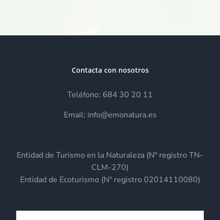
CLM
en
Expovicaman!
Contacta con nosotros
Teléfono: 684 30 20 11
Email: info@emonatura.es
Entidad de Turismo en la Naturaleza (Nº registro TN-
CLM-270)
Entidad de Ecoturismo (Nº registro 02014110080)