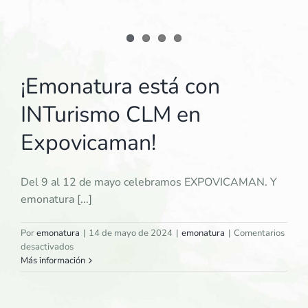
¡Emonatura está con
INTurismo CLM en
Expovicaman!
Del 9 al 12 de mayo celebramos EXPOVICAMAN. Y
emonatura [...]
Por
emonatura
|
14 de mayo de 2024
|
emonatura
|
Comentarios
en
desactivados
¡Emonatura
Más información
está
con
INTurismo