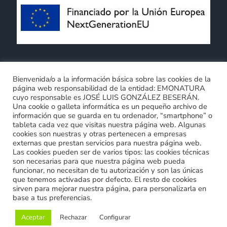
Términos y Condiciones generales
Bienvenida/o a la información básica sobre las cookies de la
página web responsabilidad de la entidad: EMONATURA
Política de privacidad
Política de cookies
cuyo responsable es JOSÉ LUIS GONZÁLEZ BESERÁN.
Compromiso con la protección de datos personales
Una cookie o galleta informática es un pequeño archivo de
0
información que se guarda en tu ordenador, “smartphone” o
tableta cada vez que visitas nuestra página web. Algunas
cookies son nuestras y otras pertenecen a empresas
externas que prestan servicios para nuestra página web.
Las cookies pueden ser de varios tipos: las cookies técnicas
son necesarias para que nuestra página web pueda
funcionar, no necesitan de tu autorización y son las únicas
que tenemos activadas por defecto. El resto de cookies
sirven para mejorar nuestra página, para personalizarla en
Copyright | emonatura | Todos los derechos reservados
base a tus preferencias.
Aceptar
Rechazar
Configurar
Facebook
Instagram