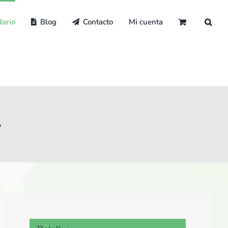
ario
Blog
Contacto
Mi cuenta
»