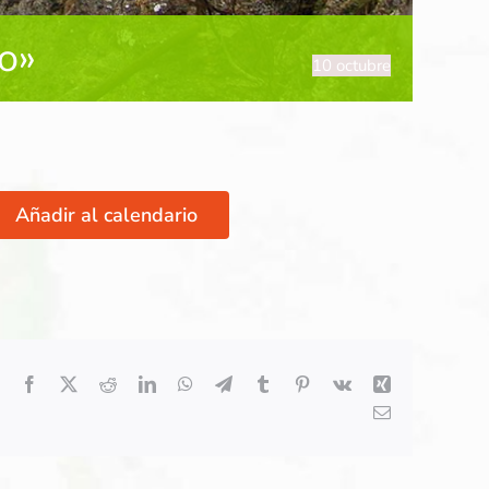
o»
10 octubre
Añadir al calendario
Facebook
X
Reddit
LinkedIn
WhatsApp
Telegram
Tumblr
Pinterest
Vk
Xing
Correo
electrónico