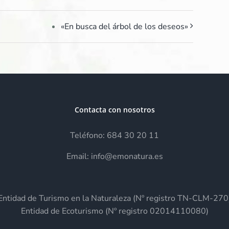
«En busca del árbol de los deseos»
Contacta con nosotros
Teléfono: 684 30 20 11
Email: info@emonatura.es
Entidad de Turismo en la Naturaleza (Nº registro TN-CLM-270
Entidad de Ecoturismo (Nº registro 02014110080)