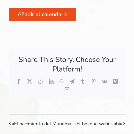
Añadir al calendario
Share This Story, Choose Your
Platform!
Facebook
X
Reddit
LinkedIn
WhatsApp
Telegram
Tumblr
Pinterest
Vk
Xing
Correo
electrónico
«El nacimiento del Mundo»
«El bosque wabi-sabi»