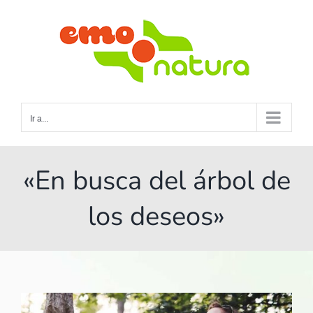
Saltar
al
contenido
Ir a...
«En busca del árbol de
los deseos»