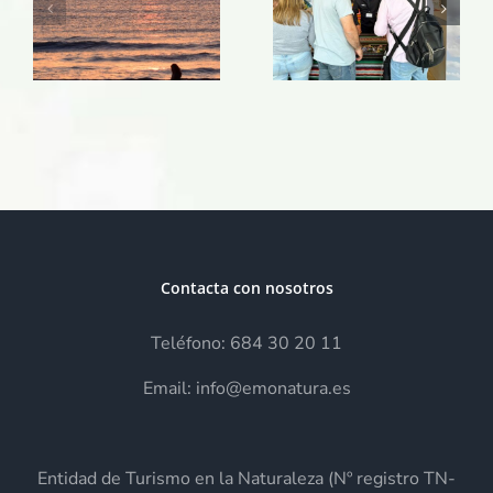
«Doña
INTurismo
Primavera»
»
CLM en
Expovicaman!
Contacta con nosotros
Teléfono: 684 30 20 11
Email: info@emonatura.es
Entidad de Turismo en la Naturaleza (Nº registro TN-