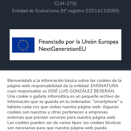
CLM-270)
Entidad de Ecoturismo (Nº registro 02014110080)
Términos y Condiciones generales
Bienvenida/o a la información básica sobre las cookies de la
página web responsabilidad de la entidad: EMONATURA
Política de privacidad
Política de cookies
cuyo responsable es JOSÉ LUIS GONZÁLEZ BESERÁN.
Compromiso con la protección de datos personales
Una cookie o galleta informática es un pequeño archivo de
0
información que se guarda en tu ordenador, “smartphone” o
tableta cada vez que visitas nuestra página web. Algunas
cookies son nuestras y otras pertenecen a empresas
externas que prestan servicios para nuestra página web.
Las cookies pueden ser de varios tipos: las cookies técnicas
son necesarias para que nuestra página web pueda