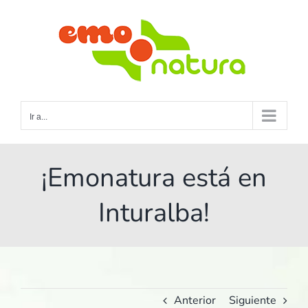
Saltar
al
contenido
Ir a...
¡Emonatura está en
Inturalba!
Anterior
Siguiente