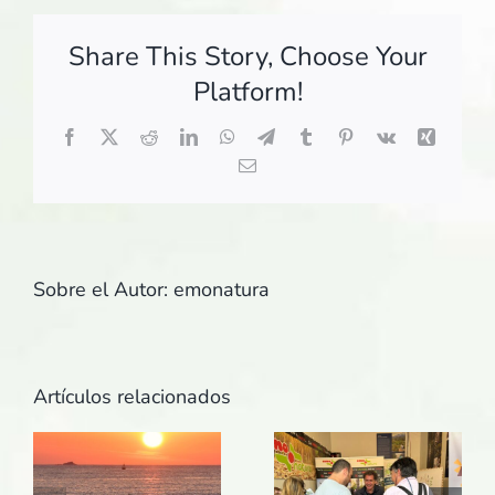
Inturalba!
Share This Story, Choose Your
Platform!
Facebook
X
Reddit
LinkedIn
WhatsApp
Telegram
Tumblr
Pinterest
Vk
Xing
Correo
electrónico
Sobre el Autor:
emonatura
Artículos relacionados
¡Emonatura
s
está con