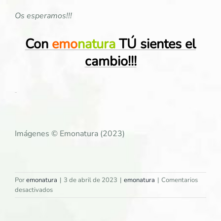
Os esperamos!!!
Con
emo
natura
TÚ sientes el
cambio!!!
Imágenes © Emonatura (2023)
Por
emonatura
|
3 de abril de 2023
|
emonatura
|
Comentarios
en
desactivados
¡Emonatura
está
en